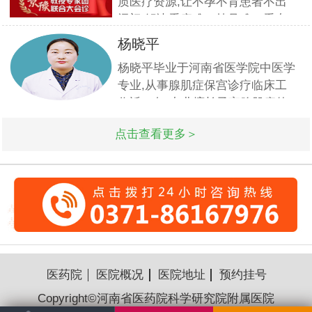
质医疗资源,让不孕不育患者不出
么呢?月经不调影响了女性那些方
远门,解决看病难、挂号难、看专
面? 女人月经失调的危害是什么
家更难的问题.此次国庆期间(10月
呢?月经不
杨晓平
1日-3日)北京专家将与郑州市·河
杨晓平毕业于河南省医学院中医学
南省医药科学研究院附属医院名医
专业,从事腺肌症保宫诊疗临床工
强强联合,发挥医疗资源优势,多对
作近20年.专业擅长子宫腺肌症的
一精细会诊,为不孕不育家庭带来
诊疗与研究.对子宫腺肌症的保守
生
点击查看更多＞
及手术治疗有丰富的经验.
医药院
医院概况
医院地址
预约挂号
Copyright©河南省医药院科学研究院附属医院