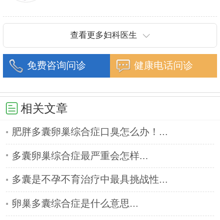
验，使他在输卵管积水、粘连、梗阻、宫腔粘连、畸
妇科肿瘤、不孕不育等疾病的诊疗。几十年从医经
型等难度较大的不孕不育、妇科肿瘤等9个妇科领域
验，使他在输卵管
诊疗更专业。
查看更多妇科医生
免费咨询问诊
健康电话问诊
相关文章
肥胖多囊卵巢综合症口臭怎么办！...
多囊卵巢综合症最严重会怎样...
多囊是不孕不育治疗中最具挑战性...
卵巢多囊综合症是什么意思...