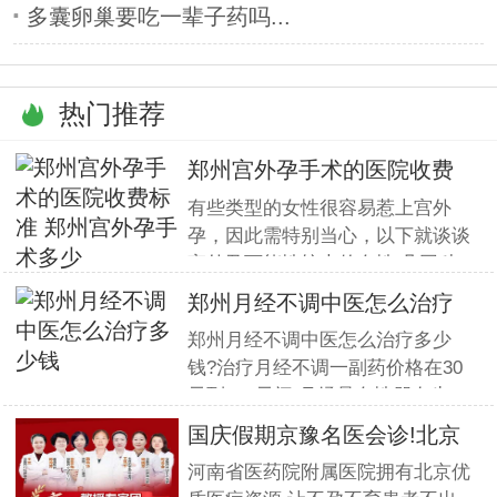
多囊卵巢要吃一辈子药吗...
热门推荐
郑州宫外孕手术的医院收费
标准
有些类型的女性很容易惹上宫外
孕，因此需特别当心，以下就谈谈
宫外孕可能性较大的女性.凡因种
种原因推迟或阻止孕卵到子宫的正
郑州月经不调中医怎么治疗
常运行，使孕卵受阻于输卵管内，
多少钱
郑州月经不调中医怎么治疗多少
即可发生宫外孕。在临床研究中发
钱?治疗月经不调一副药价格在30
现，有一些女性特别容易患宫外
元到120元间.月经是女性朋友生
孕，那么那些女性需要特别的注意
育、永葆青春的重要表现,但一旦
宫外
国庆假期京豫名医会诊!北京
女人月经失调也会严重违纪患者健
不孕
河南省医药院附属医院拥有北京优
康,那么女人月经失调的危害是什