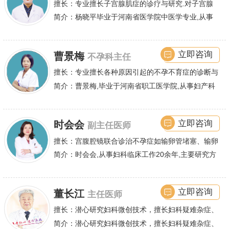
擅长：专业擅长子宫腺肌症的诊疗与研究.对子宫腺
肌症的保守及手术治疗有丰富的经验.
简介：杨晓平毕业于河南省医学院中医学专业,从事
腺肌症保宫诊疗临床工作近20年.专业擅长子宫腺肌
症的诊疗与研究.
立即咨询
曹景梅
不孕科主任
擅长：专业擅长各种原因引起的不孕不育症的诊断与
治疗,如多囊卵巢,输卵管堵塞、粘连,输卵管复通,输卵
简介：曹景梅,毕业于河南省职工医学院,从事妇产科
管积水,卵巢早衰,胎停育,盆腔粘连等
临床工作近三十余年,积累了丰富的临床经验,专业擅
长各种原因引起
立即咨询
时会会
副主任医师
擅长：宫腹腔镜联合诊治不孕症如输卵管堵塞、输卵
管不通、输卵管积水、粘连等输卵管性不孕、多囊卵
简介：时会会,从事妇科临床工作20余年,主要研究方
巢综合症,宫腔粘连,子宫内膜异位等,同时对手术治疗
向为女性不孕症、子宫腺肌症、子宫肌瘤等妇科良恶
子宫腺肌症、子宫肌瘤、子宫脱垂、尿失禁等也有丰
性肿瘤的诊疗,
立即咨询
董长江
主任医师
富的临床经验.在石女手术方面通过专业的技术已帮
助万千女性重塑女儿身.
擅长：潜心研究妇科微创技术，擅长妇科疑难杂症、
妇科肿瘤、不孕不育等疾病的诊疗。几十年从医经
简介：潜心研究妇科微创技术，擅长妇科疑难杂症、