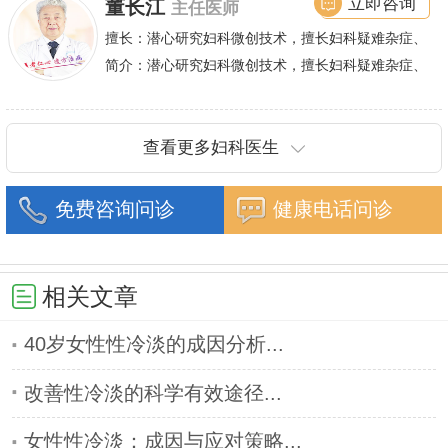
立即咨询
董长江
主任医师
富的临床经验.在石女手术方面通过专业的技术已帮
助万千女性重塑女儿身.
擅长：潜心研究妇科微创技术，擅长妇科疑难杂症、
妇科肿瘤、不孕不育等疾病的诊疗。几十年从医经
简介：潜心研究妇科微创技术，擅长妇科疑难杂症、
验，使他在输卵管积水、粘连、梗阻、宫腔粘连、畸
妇科肿瘤、不孕不育等疾病的诊疗。几十年从医经
型等难度较大的不孕不育、妇科肿瘤等9个妇科领域
验，使他在输卵管
诊疗更专业。
查看更多妇科医生
免费咨询问诊
健康电话问诊
相关文章
40岁女性性冷淡的成因分析...
改善性冷淡的科学有效途径...
女性性冷淡：成因与应对策略...