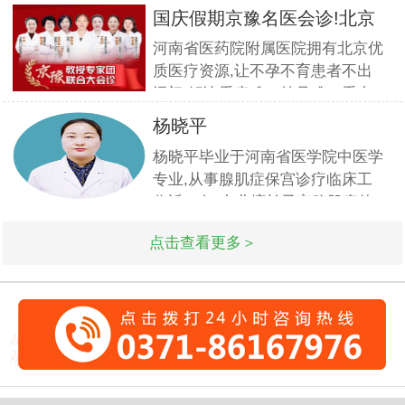
育、永葆青春的重要表现,但一旦
宫外
国庆假期京豫名医会诊!北京
女人月经失调也会严重违纪患者健
不孕
河南省医药院附属医院拥有北京优
康,那么女人月经失调的危害是什
质医疗资源,让不孕不育患者不出
么呢?月经不调影响了女性那些方
远门,解决看病难、挂号难、看专
面? 女人月经失调的危害是什么
家更难的问题.此次国庆期间(10月
呢?月经不
杨晓平
1日-3日)北京专家将与郑州市·河
杨晓平毕业于河南省医学院中医学
南省医药科学研究院附属医院名医
专业,从事腺肌症保宫诊疗临床工
强强联合,发挥医疗资源优势,多对
作近20年.专业擅长子宫腺肌症的
一精细会诊,为不孕不育家庭带来
诊疗与研究.对子宫腺肌症的保守
生
点击查看更多＞
及手术治疗有丰富的经验.