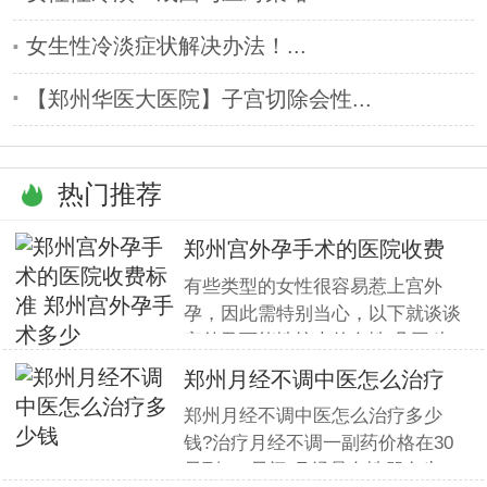
女生性冷淡症状解决办法！...
【郑州华医大医院】子宫切除会性...
热门推荐
郑州宫外孕手术的医院收费
标准
有些类型的女性很容易惹上宫外
孕，因此需特别当心，以下就谈谈
宫外孕可能性较大的女性.凡因种
种原因推迟或阻止孕卵到子宫的正
郑州月经不调中医怎么治疗
常运行，使孕卵受阻于输卵管内，
多少钱
郑州月经不调中医怎么治疗多少
即可发生宫外孕。在临床研究中发
钱?治疗月经不调一副药价格在30
现，有一些女性特别容易患宫外
元到120元间.月经是女性朋友生
孕，那么那些女性需要特别的注意