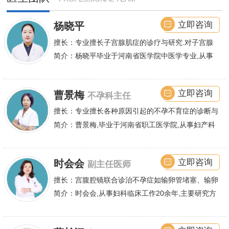
立即咨询
杨晓平
擅长：专业擅长子宫腺肌症的诊疗与研究.对子宫腺
肌症的保守及手术治疗有丰富的经验.
简介：杨晓平毕业于河南省医学院中医学专业,从事
腺肌症保宫诊疗临床工作近20年.专业擅长子宫腺肌
症的诊疗与研究.
立即咨询
曹景梅
不孕科主任
擅长：专业擅长各种原因引起的不孕不育症的诊断与
治疗,如多囊卵巢,输卵管堵塞、粘连,输卵管复通,输卵
简介：曹景梅,毕业于河南省职工医学院,从事妇产科
管积水,卵巢早衰,胎停育,盆腔粘连等
临床工作近三十余年,积累了丰富的临床经验,专业擅
长各种原因引起
立即咨询
时会会
副主任医师
擅长：宫腹腔镜联合诊治不孕症如输卵管堵塞、输卵
管不通、输卵管积水、粘连等输卵管性不孕、多囊卵
简介：时会会,从事妇科临床工作20余年,主要研究方
巢综合症,宫腔粘连,子宫内膜异位等,同时对手术治疗
向为女性不孕症、子宫腺肌症、子宫肌瘤等妇科良恶
子宫腺肌症、子宫肌瘤、子宫脱垂、尿失禁等也有丰
性肿瘤的诊疗,